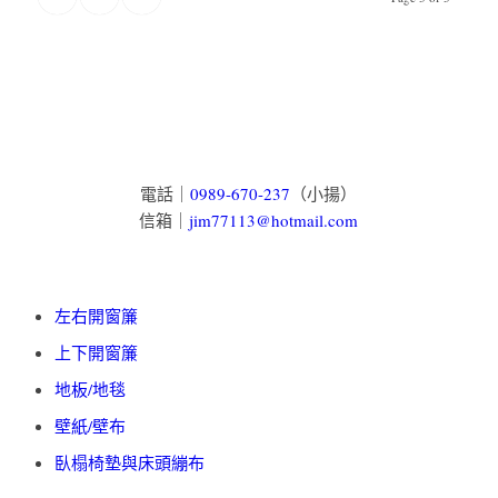
電話｜
0989-670-237
（小揚）
信箱｜
jim77113@hotmail.com
左右開窗簾
上下開窗簾
地板/地毯
壁紙/壁布
臥榻椅墊與床頭繃布