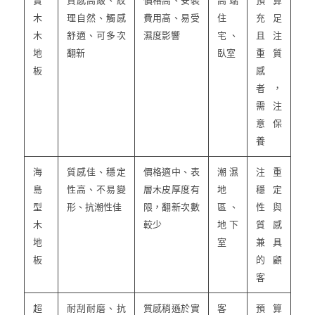
實
質感高級、紋
價格高、安裝
高端
預算
木
理自然、觸感
費用高、易受
住
充足
木
舒適、可多次
濕度影響
宅、
且注
地
翻新
臥室
重質
板
感
者，
需注
意保
養
海
質感佳、穩定
價格適中、表
潮濕
注重
島
性高、不易變
層木皮厚度有
地
穩定
型
形、抗潮性佳
限，翻新次數
區、
性與
木
較少
地下
質感
地
室
兼具
板
的顧
客
超
耐刮耐磨、抗
質感稍遜於實
客
預算