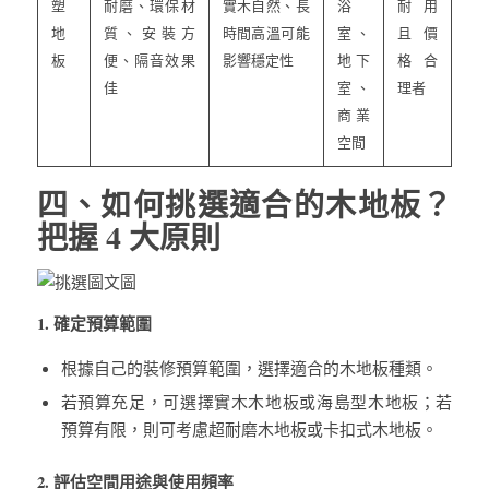
塑
耐磨、環保材
實木自然、長
浴
耐用
地
質、安裝方
時間高溫可能
室、
且價
板
便、隔音效果
影響穩定性
地下
格合
佳
室、
理者
商業
空間
四、如何挑選適合的木地板？
把握 4 大原則
1. 確定預算範圍
根據自己的裝修預算範圍，選擇適合的木地板種類。
若預算充足，可選擇實木木地板或海島型木地板；若
預算有限，則可考慮超耐磨木地板或卡扣式木地板。
2. 評估空間用途與使用頻率