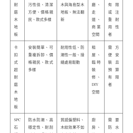
耐
污性佳、清潔
木與海島型木
廳、
有限
磨
方便、價格親
地板、無法翻
走
或注
木
民、款式多樣
新
道、
重耐
地
商業
用性
板
空間
者
卡
安裝簡單、可
耐用性低、防
租
需方
扣
重複拆卸、價
潮性一般、接
屋、
便安
式
格親民、款式
縫處易鬆動
臨時
裝且
超
多樣
裝
預算
耐
修、
有限
磨
DIY
者
木
空間
地
板
SPC
防水防潮、高
質感偏塑料、
廚
需要
石
穩定性、耐刮
木紋效果不如
房、
防水