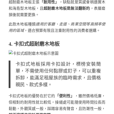
「耐用性」
超耐磨木地板主張
，缺點就是質感會稍遜實木
超耐磨木地板是無法翻新的
和海島型木地板，且
，表層磨
損後就需要更換。
此款木地板種類
適用於客廳、走道、商業空間等高頻率使
用的區域
，適合預算有限且注重耐用性的消費者選購。
4. 卡扣式超耐磨木地板
卡扣式地板採用卡扣設計，標榜安裝簡
單，不需使用任何黏膠或釘子，可以重複
拆卸，能滿足租屋族的臨時需求，且價格
親民、款式多樣。
「便利性」
卡扣式地板的優勢在於它的
，雖然價格低廉，
但相對的耐用性就比較低，接縫處可能隨使用時間拉長而
鬆動，外觀質感一般，踩踏容易有聲音，且防潮性一般，