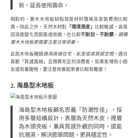
新，延長使用壽命。
相對的，實木木地板缺點就是材料價格及安裝費用比較
「環境溼度」
貴。除此之外，天然木材對
比較敏感，容易
不耐刮、不耐髒
因濕度變化而膨脹或收縮，也比較
，
選購
實木木地板更需要注意日常保養。
此款木地板種類
適用高端住宅、臥室或高質感空間
，適合
喜歡「質感風格」且預算充足的消費者。如果家裡有小朋
友或有養寵物，要注意保養起來會比較有難度！
2. 海島型木地板
海島型木地板顧名思義「防潮性佳」，採
用多層結構設計，表層為天然木皮，裡層
為木頭夾板，兼具質感外觀的同時，還能
抗潮濕、解決膨脹問題，更具穩定性。