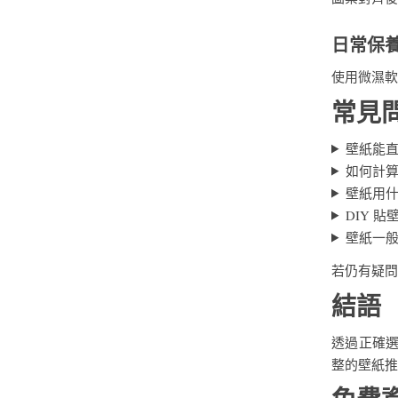
日常保
使用微濕軟
常見問
壁紙能
如何計
壁紙用
DIY 
壁紙一
若仍有疑問
結語
透過正確
整的壁紙推