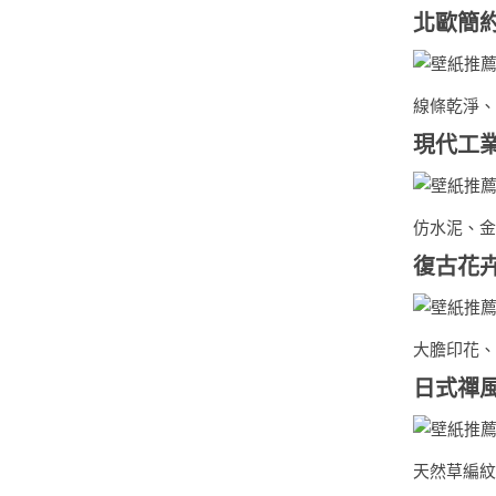
北歐簡
線條乾淨、
現代工
仿水泥、金
復古花
大膽印花、
日式禪
天然草編紋