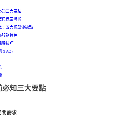
必知三大要點
擇與氛圍解析
比：五大類型優缺點
飾服務特色
保養技巧
(FAQ)
訊
讀
前必知三大要點
空間需求