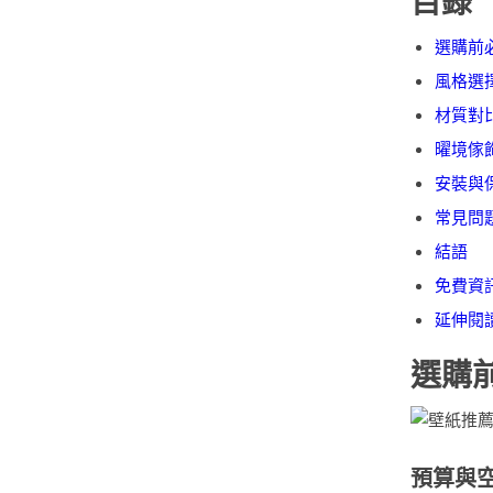
目錄
選購前
風格選
材質對
曜境傢
安裝與
常見問題 
結語
免費資
延伸閱
選購
預算與