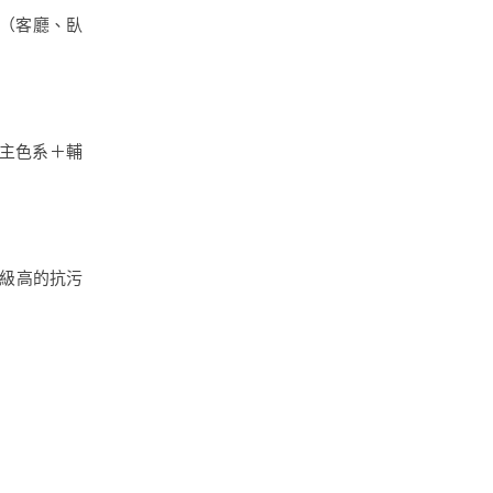
空間（客廳、臥
主色系＋輔
等級高的抗污