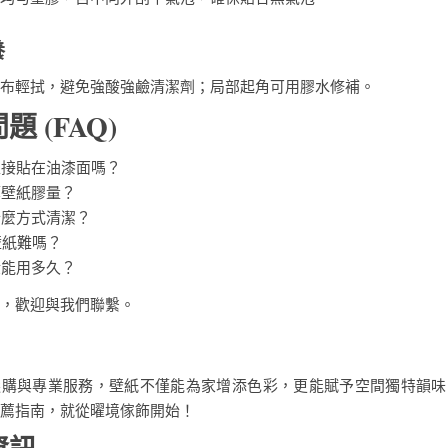
養
布輕拭，避免強酸強鹼清潔劑；局部起角可用膠水修補。
題 (FAQ)
直接貼在油漆面嗎？
算壁紙膠量？
什麼方式清潔？
貼壁紙難嗎？
般能用多久？
，歡迎與我們聯繫。
選購與專業服務，壁紙不僅能為家增添色彩，更能賦予空間獨特韻味
薦指南，就從曜境傢飾開始！