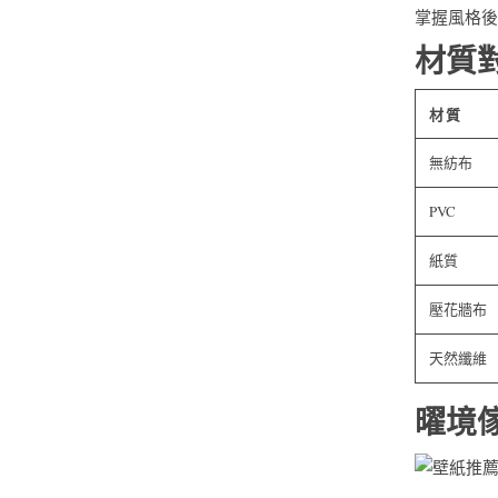
掌握風格後
材質
材質
無紡布
PVC
紙質
壓花牆布
天然纖維
曜境