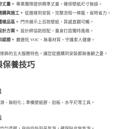
府丈量。
專業團隊提供精準丈量，確保壁紙尺寸無誤。
選購與施工。
從選樣到安裝，完整流程一條龍，省時省力。
體樣品區。
門市展示上百款壁紙，質感直觀可觸。
設計方案。
設計師協助搭配，量身打造獨特風格。
料認證。
嚴選低 VOC、無毒材質，守護家人健康。
傢飾的五大服務特色，讓您從選購到安裝都無後顧之憂。
與保養技巧
業
滑、無粉化；準備壁紙膠、刮板、水平尺等工具。
點
均勻塗膠，自中向外刮平氣泡，確保貼合無氣泡。