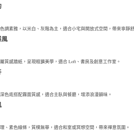
約
色調素雅，以米白、灰階為主，適合小宅與開放式空間，帶來寧靜
業風
屬質感牆紙，呈現粗獷美學，適合 Loft、書房及創意工作室。
卉
深色底搭配霧面質感，適合主臥與餐廳，增添浪漫韻味。
風
理、素色線條，質樸無華，適合和室或冥想空間，帶來禪意氛圍。