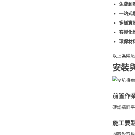
免費到
一站式
多樣實
客製化
環保材
以上為曜境
安裝
前置作
確認牆面平
施工要
圖案對齊後