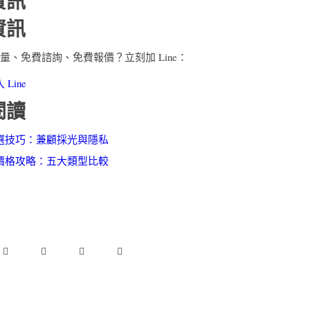
資訊
資訊
量、免費諮詢、免費報價？立刻加 Line：
Line
閱讀
選技巧：兼顧採光與隱私
價格攻略：五大類型比較