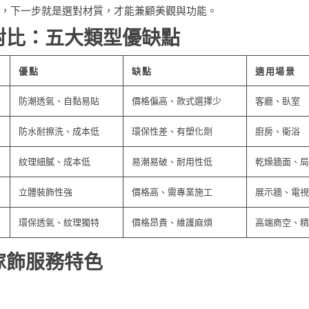
，下一步就是選對材質，才能兼顧美觀與功能。
對比：五大類型優缺點
優點
缺點
適用場景
防潮透氣、自黏易貼
價格偏高、款式選擇少
客廳、臥室
防水耐擦洗、成本低
環保性差、有塑化劑
廚房、衛浴
紋理細膩、成本低
易潮易破、耐用性低
乾燥牆面、局
立體裝飾性強
價格高、需專業施工
展示牆、電視
環保透氣、紋理獨特
價格昂貴、維護麻煩
高端商空、精
傢飾服務特色