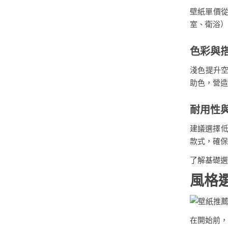
壁紙單價從 
室、衛浴）
色彩與
淺色提升
助色，營造
耐用性
建議選擇低
款式，確保
了解基礎選
風格
在開始前，